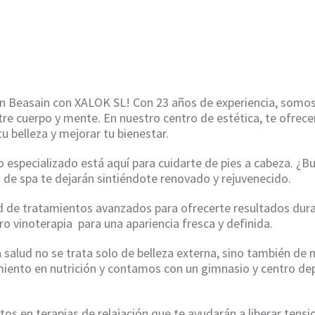
HOME
/
VINOTERAPIA EN BEASAIN
en Beasain con XALOK SL! Con 23 años de experiencia, somos
entre cuerpo y mente. En nuestro centro de estética, te ofr
tu belleza y mejorar tu bienestar.
 especializado está aquí para cuidarte de pies a cabeza. ¿Bu
de spa te dejarán sintiéndote renovado y rejuvenecido.
de tratamientos avanzados para ofrecerte resultados durad
ro vinoterapia para una apariencia fresca y definida.
alud no se trata solo de belleza externa, sino también de n
iento en nutrición y contamos con un gimnasio y centro dep
os en terapias de relajación que te ayudarán a liberar tensi