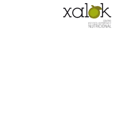
HOM
v