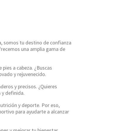
LAVESA
a, somos tu destino de confianza
e ofrecemos una amplia gama de
e pies a cabeza. ¿Buscas
ovado y rejuvenecido.
eros y precisos. ¿Quieres
 y definida.
utrición y deporte. Por eso,
ortivo para ayudarte a alcanzar
ones y mejorar tu bienestar