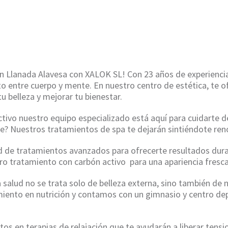
/
TRATAMIENTO CON CARBÓN ACTIVO EN LLANADA A
 en Llanada Alavesa con XALOK SL! Con 23 años de experienci
ecto entre cuerpo y mente. En nuestro centro de estética, t
tu belleza y mejorar tu bienestar.
ivo nuestro equipo especializado está aquí para cuidarte d
te? Nuestros tratamientos de spa te dejarán sintiéndote ren
de tratamientos avanzados para ofrecerte resultados durad
ro tratamiento con carbón activo para una apariencia fresca
alud no se trata solo de belleza externa, sino también de n
iento en nutrición y contamos con un gimnasio y centro dep
os en terapias de relajación que te ayudarán a liberar tensi