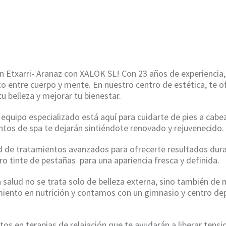
HOME
/
TINTE DE PESTAÑAS EN ETXARRI- ARANAZ
en Etxarri- Aranaz con XALOK SL! Con 23 años de experiencia
ecto entre cuerpo y mente. En nuestro centro de estética, t
tu belleza y mejorar tu bienestar.
equipo especializado está aquí para cuidarte de pies a cabe
ntos de spa te dejarán sintiéndote renovado y rejuvenecido.
de tratamientos avanzados para ofrecerte resultados durad
ro tinte de pestañas para una apariencia fresca y definida.
alud no se trata solo de belleza externa, sino también de n
iento en nutrición y contamos con un gimnasio y centro dep
os en terapias de relajación que te ayudarán a liberar tensi