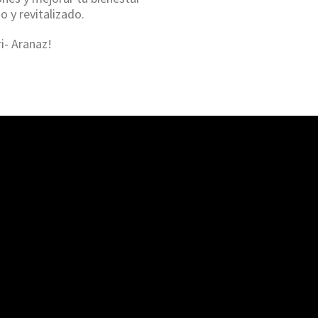
 y revitalizado.
i- Aranaz!