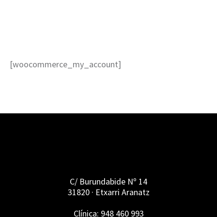
HOME
/
MY ACCOUNT
[woocommerce_my_account]
C/ Burundabide Nº 14
31820 · Etxarri Aranatz
Clínica: 948 460 993