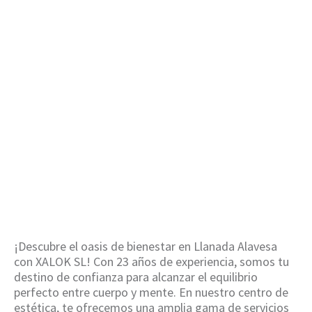
semipermanente
en Llanada
Alavesa
HOME
/
MANICURA SEMIPERMANENTE EN
LLANADA ALAVESA
¡Descubre el oasis de bienestar en Llanada Alavesa
con XALOK SL! Con 23 años de experiencia, somos tu
destino de confianza para alcanzar el equilibrio
perfecto entre cuerpo y mente. En nuestro centro de
estética, te ofrecemos una amplia gama de servicios