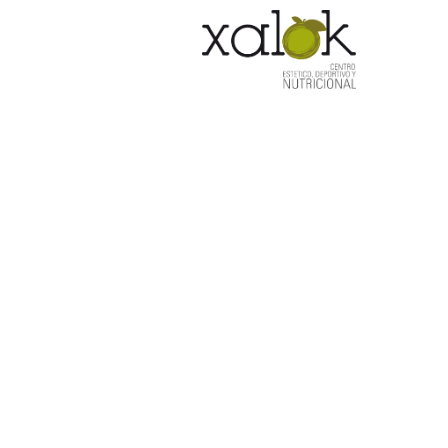
HOM
depi