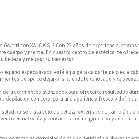
HOME
/
DEPILACION CON CERA EN GOIERRI
en Goierri con XALOK SL! Con 23 años de experiencia, somos 
entre cuerpo y mente. En nuestro centro de estética, te ofr
tu belleza y mejorar tu bienestar.
o equipo especializado está aquí para cuidarte de pies a ca
amientos de spa te dejarán sintiéndote renovado y rejuvenec
de tratamientos avanzados para ofrecerte resultados durad
o depilacion con cera para una apariencia fresca y definida.
alud no se trata solo de belleza externa, sino también de n
iento en nutrición y contamos con un gimnasio y centro dep
os en terapias de relajación que te ayudarán a liberar tensi