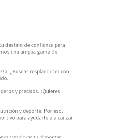
tu destino de confianza para
ecemos una amplia gama de
beza. ¿Buscas resplandecer con
ido.
eros y precisos. ¿Quieres
utrición y deporte. Por eso,
ortivo para ayudarte a alcanzar
ones y mejorar tu bienestar