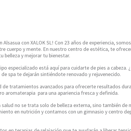
HOME
/
AROMATERAPIA EN ALSASUA
en Alsasua con XALOK SL! Con 23 años de experiencia, somos
entre cuerpo y mente. En nuestro centro de estética, te ofr
tu belleza y mejorar tu bienestar.
o especializado está aquí para cuidarte de pies a cabeza. ¿
de spa te dejarán sintiéndote renovado y rejuvenecido.
de tratamientos avanzados para ofrecerte resultados durad
ro aromaterapia para una apariencia fresca y definida.
alud no se trata solo de belleza externa, sino también de n
iento en nutrición y contamos con un gimnasio y centro dep
os en terapias de relajación que te ayudarán a liberar tensi