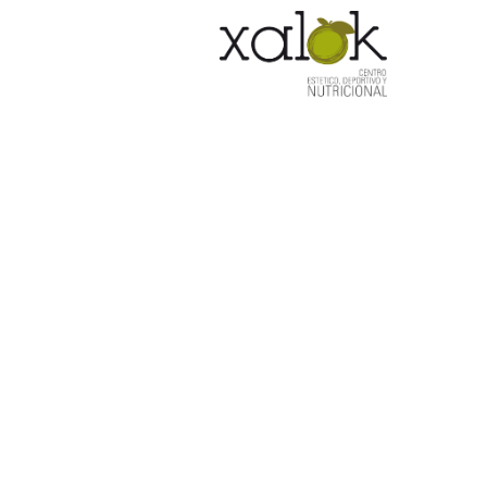
HOM
ar