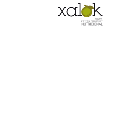
HOM
Radiofr