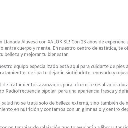
ME
/
RADIOFRECUENCIA BIPOLAR EN LLANADA ALAV
 en Llanada Alavesa con XALOK SL! Con 23 años de experienci
ecto entre cuerpo y mente. En nuestro centro de estética, t
tu belleza y mejorar tu bienestar.
estro equipo especializado está aquí para cuidarte de pies 
tratamientos de spa te dejarán sintiéndote renovado y rejuv
de tratamientos avanzados para ofrecerte resultados durad
ro Radiofrecuencia bipolar para una apariencia fresca y defi
alud no se trata solo de belleza externa, sino también de n
iento en nutrición y contamos con un gimnasio y centro dep
os en terapias de relajación que te ayudarán a liberar tensi