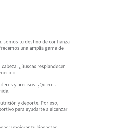
ESA
a, somos tu destino de confianza
e ofrecemos una amplia gama de
a cabeza. ¿Buscas resplandecer
enecido.
eros y precisos. ¿Quieres
nida.
utrición y deporte. Por eso,
ortivo para ayudarte a alcanzar
ones y mejorar tu bienestar